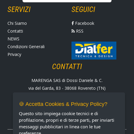
SERVIZI
SEGUICI
Chi Siamo
Facebook
Contatti
RSS
NEWS
Condizioni Generali
Privacy
CONTATTI
MARENGA SAS di Dossi Daniele & C.
via del Garda, 83 - 38068 Rovereto (TN)
Tel. +39 0464 424258
Fax +39 0464 430938
🍪 Accetta Cookies & Privacy Policy?
E-mail:
marenga@marenga.it
Questo sito impiega cookie tecnici e di
Partita IVA IT02232370227
profilazione, propri e di terze parti, per inviarti
messaggi pubblicitari in linea con le tue
preferenze.