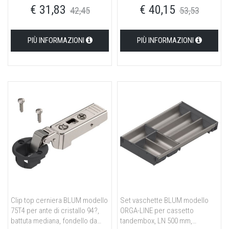
€ 31,83
€ 40,15
42,45
53,53
PIÙ INFORMAZIONI
PIÙ INFORMAZIONI
Clip top cerniera BLUM modello
Set vaschette BLUM modello
75T4 per ante di cristallo 94?,
ORGA-LINE per cassetto
battuta mediana, fondello da
tandembox, LN 500 mm,