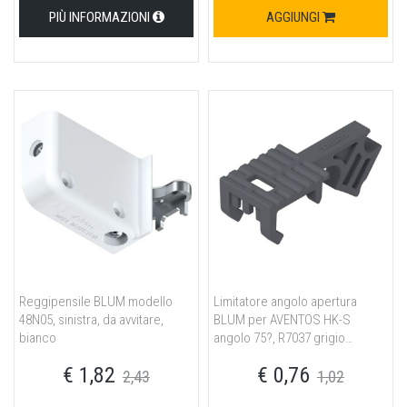
PIÙ INFORMAZIONI
AGGIUNGI
Reggipensile BLUM modello
Limitatore angolo apertura
48N05, sinistra, da avvitare,
BLUM per AVENTOS HK-S
bianco
angolo 75?, R7037 grigio
polvere
€ 1,82
€ 0,76
2,43
1,02