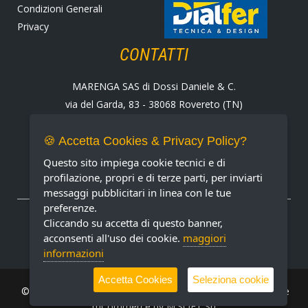
Condizioni Generali
Privacy
CONTATTI
MARENGA SAS di Dossi Daniele & C.
via del Garda, 83 - 38068 Rovereto (TN)
Tel. +39 0464 424258
Fax +39 0464 430938
🍪 Accetta Cookies & Privacy Policy?
E-mail:
marenga@marenga.it
Questo sito impiega cookie tecnici e di
Partita IVA IT02232370227
profilazione, propri e di terze parti, per inviarti
messaggi pubblicitari in linea con le tue
preferenze.
METODI DI PAGAMENTO ACCETTATI
Cliccando su accetta di questo banner,
acconsenti all'uso dei cookie.
maggiori
informazioni
Accetta Cookies
Seleziona cookie
© MARENGA Srl 2022 All rights reserved. Design & Software
mCommerce by
M.SOFT Srl