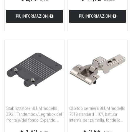
PIÙ INFORMAZIONI
PIÙ INFORMAZIONI
Stabilizzatore BLUM modello
Clip top cerniera BLUM modello
Z96.1 Tandembox/Legrabox del
70T3 standard 110?, battuta
frontale/del fondo, Expando,
interna, senza molla, fondello
R7037 grigio polvere
Inserta, nichelato