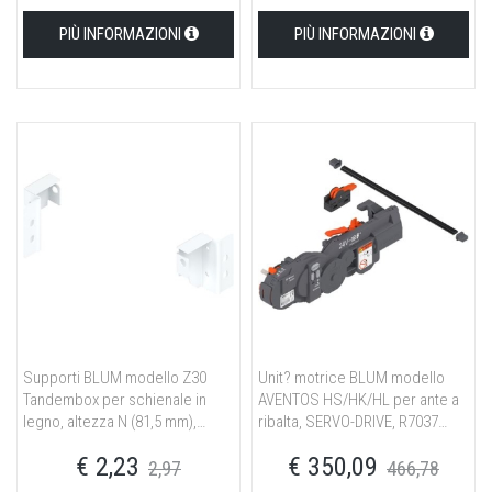
PIÙ INFORMAZIONI
PIÙ INFORMAZIONI
Supporti BLUM modello Z30
Unit? motrice BLUM modello
Tandembox per schienale in
AVENTOS HS/HK/HL per ante a
legno, altezza N (81,5 mm),
ribalta, SERVO-DRIVE, R7037
destro+sinistro, bianco seta
grigio polvere
€ 2,23
€ 350,09
2,97
466,78