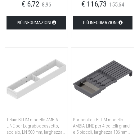
€ 6,72
€ 116,73
mm, larghezza 300 mm bianco
8,96
155,64
seta opaco/grigio orione opaco
PIÙ INFORMAZIONI
PIÙ INFORMAZIONI
Telaio BLUM modello AMBIA-
Portacoltelli BLUM modello
LINE per Legrabox cassetto,
AMBIA-LINE per 4 coltelli grandi
acciaio, LN 500 mm, larghezza
e 5 piccoli, larghezza 186 mm
100 mm, bianco seta opaco
grigio orione opaco