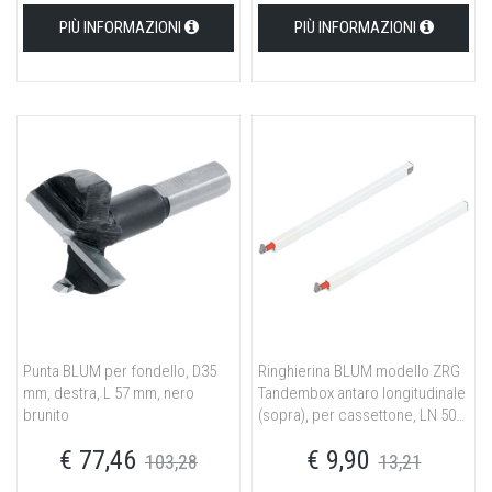
PIÙ INFORMAZIONI
PIÙ INFORMAZIONI
Punta BLUM per fondello, D35
Ringhierina BLUM modello ZRG
mm, destra, L 57 mm, nero
Tandembox antaro longitudinale
brunito
(sopra), per cassettone, LN 500
mm, destro+sinistro, bianco
€ 77,46
€ 9,90
seta
103,28
13,21