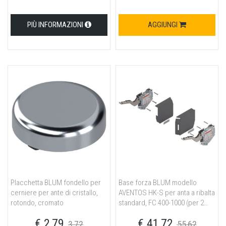
destro+sinistro, per SERVO-
DRIVE, bianco seta/spazzolato
inox
PIÙ INFORMAZIONI
AGGIUNGI
Placchetta BLUM fondello per
Base forza BLUM modello
cerniere per ante di cristallo,
AVENTOS HK-S per anta a ribalta
rotondo, cromato
standard, FC 400-1000 (per 2
pezzi), per TIP-ON, grigio
€ 2,79
€ 41,72
scuro/spazzolato inox
3,72
55,62