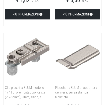
€ 1,82
€ 3,66
2,43
4,87
PIÙ INFORMAZIONI
PIÙ INFORMAZIONI
Clip piastrina BLUM modello
Placchetta BLUM di copertura
177H di premontaggio, diritta
cerniera, senza stampa,
(20/32 mm), 0 mm, zinco, a
nichelato
pressione, eccentrico,