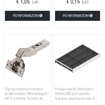
€ 1,06
€ 0,16
nichelato
1,41
0,21
PIÙ INFORMAZIONI
PIÙ INFORMAZIONI
Clip top blumotion cerniera
Portaposate BLUM modello
BLUM modello 79B3 ad angolo
AMBIA-LINE per cassetto
45? II, a battuta, fondello da
legrabox, plastica/acciaio, 6
avvitare, nichelato
scomparti portaposate, LN 500