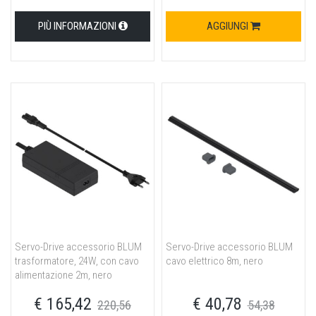
PIÙ INFORMAZIONI
AGGIUNGI
Servo-Drive accessorio BLUM
Servo-Drive accessorio BLUM
trasformatore, 24W, con cavo
cavo elettrico 8m, nero
alimentazione 2m, nero
€ 165,42
€ 40,78
220,56
54,38