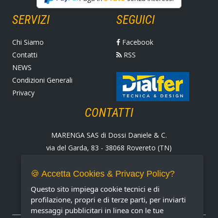
SERVIZI
SEGUICI
Chi Siamo
Facebook
Contatti
RSS
NEWS
Condizioni Generali
Privacy
CONTATTI
MARENGA SAS di Dossi Daniele & C.
via del Garda, 83 - 38068 Rovereto (TN)
Tel. +39 0464 424258
Fax +39 0464 430938
🍪 Accetta Cookies & Privacy Policy?
E-mail:
marenga@marenga.it
Questo sito impiega cookie tecnici e di
Partita IVA IT02232370227
profilazione, propri e di terze parti, per inviarti
messaggi pubblicitari in linea con le tue