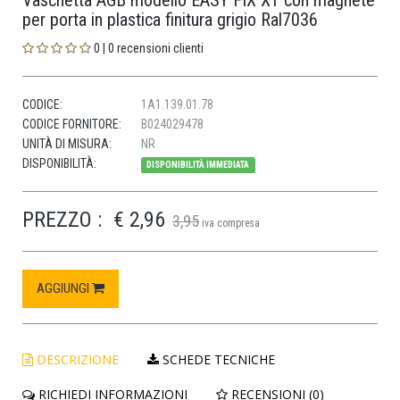
Vaschetta AGB modello EASY FIX XT con magnete
per porta in plastica finitura grigio Ral7036
0 | 0 recensioni clienti
CODICE:
1A1.139.01.78
CODICE FORNITORE:
B024029478
UNITÀ DI MISURA:
NR
DISPONIBILITÀ:
DISPONIBILITÀ IMMEDIATA
PREZZO :
€ 2,96
3,95
iva compresa
AGGIUNGI
DESCRIZIONE
SCHEDE TECNICHE
RICHIEDI INFORMAZIONI
RECENSIONI (0)