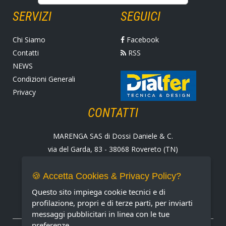
SERVIZI
SEGUICI
Chi Siamo
Facebook
Contatti
RSS
NEWS
Condizioni Generali
Privacy
CONTATTI
MARENGA SAS di Dossi Daniele & C.
via del Garda, 83 - 38068 Rovereto (TN)
Tel. +39 0464 424258
Fax +39 0464 430938
🍪 Accetta Cookies & Privacy Policy?
E-mail:
marenga@marenga.it
Questo sito impiega cookie tecnici e di
Partita IVA IT02232370227
profilazione, propri e di terze parti, per inviarti
messaggi pubblicitari in linea con le tue
preferenze.