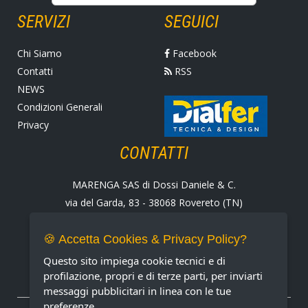
SERVIZI
SEGUICI
Chi Siamo
Facebook
Contatti
RSS
NEWS
Condizioni Generali
Privacy
CONTATTI
MARENGA SAS di Dossi Daniele & C.
via del Garda, 83 - 38068 Rovereto (TN)
Tel. +39 0464 424258
Fax +39 0464 430938
🍪 Accetta Cookies & Privacy Policy?
E-mail:
marenga@marenga.it
Questo sito impiega cookie tecnici e di
Partita IVA IT02232370227
profilazione, propri e di terze parti, per inviarti
messaggi pubblicitari in linea con le tue
preferenze.