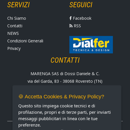
SERVIZI
SEGUICI
Chi Siamo
Facebook
Contatti
RSS
NEWS
Condizioni Generali
Privacy
CONTATTI
MARENGA SAS di Dossi Daniele & C.
via del Garda, 83 - 38068 Rovereto (TN)
Tel. +39 0464 424258
Fax +39 0464 430938
🍪 Accetta Cookies & Privacy Policy?
E-mail:
marenga@marenga.it
Questo sito impiega cookie tecnici e di
Partita IVA IT02232370227
profilazione, propri e di terze parti, per inviarti
messaggi pubblicitari in linea con le tue
preferenze.
METODI DI PAGAMENTO ACCETTATI