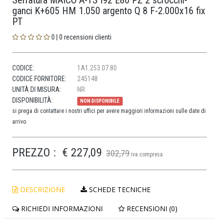
Serratura MAICO A-TS I92 E80 PZ 2 scrocchi-
ganci K+605 HM 1.050 argento Q 8 F-2.000x16 fix
PT
0 | 0 recensioni clienti
CODICE:
1A1.253.07.80
CODICE FORNITORE:
245148
UNITÀ DI MISURA:
NR
DISPONIBILITÀ:
NON DISPONIBILE
si prega di contattare i nostri uffici per avere maggiori informazioni sulle date di
arrivo.
PREZZO :
€ 227,09
302,79
iva compresa
DESCRIZIONE
SCHEDE TECNICHE
RICHIEDI INFORMAZIONI
RECENSIONI (0)