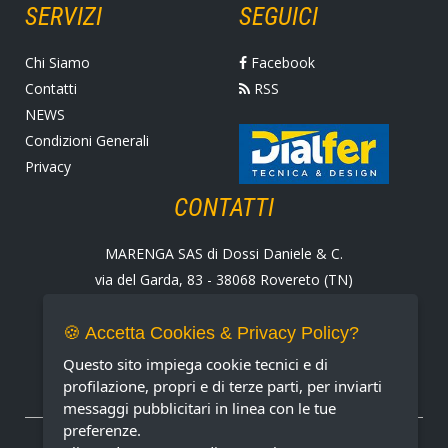
SERVIZI
SEGUICI
Chi Siamo
Facebook
Contatti
RSS
NEWS
Condizioni Generali
Privacy
CONTATTI
MARENGA SAS di Dossi Daniele & C.
via del Garda, 83 - 38068 Rovereto (TN)
Tel. +39 0464 424258
Fax +39 0464 430938
🍪 Accetta Cookies & Privacy Policy?
E-mail:
marenga@marenga.it
Questo sito impiega cookie tecnici e di
Partita IVA IT02232370227
profilazione, propri e di terze parti, per inviarti
messaggi pubblicitari in linea con le tue
preferenze.
METODI DI PAGAMENTO ACCETTATI