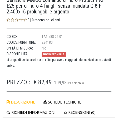
Serratura MAICO comando cilindro Protect I 92
E25 per cilindro 4 funghi senza mandata Q 8 F-
2.400x16 prolungabile argento
0 | 0 recensioni clienti
CODICE:
1A1.588.26.01
CODICE FORNITORE:
234180
UNITÀ DI MISURA:
NR
DISPONIBILITÀ:
NON DISPONIBILE
si prega di contattare i nostri uffici per avere maggiori informazioni sulle date di
arrivo.
PREZZO :
€ 82,49
109,98
iva compresa
DESCRIZIONE
SCHEDE TECNICHE
RICHIEDI INFORMAZIONI
RECENSIONI (0)