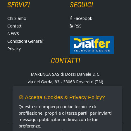
SERVIZI
SEGUICI
Chi Siamo
Facebook
Contatti
RSS
NEWS
Condizioni Generali
Privacy
CONTATTI
MARENGA SAS di Dossi Daniele & C.
via del Garda, 83 - 38068 Rovereto (TN)
Tel. +39 0464 424258
Fax +39 0464 430938
🍪 Accetta Cookies & Privacy Policy?
E-mail:
marenga@marenga.it
Questo sito impiega cookie tecnici e di
Partita IVA IT02232370227
profilazione, propri e di terze parti, per inviarti
messaggi pubblicitari in linea con le tue
preferenze.
METODI DI PAGAMENTO ACCETTATI