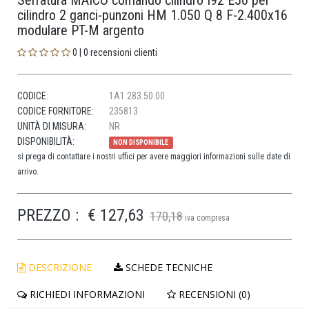
Serratura MAICO comando cilindro I92 E50 per
cilindro 2 ganci-punzoni HM 1.050 Q 8 F-2.400x16
modulare PT-M argento
0 | 0 recensioni clienti
CODICE:
1A1.283.50.00
CODICE FORNITORE:
235813
UNITÀ DI MISURA:
NR
DISPONIBILITÀ:
NON DISPONIBILE
si prega di contattare i nostri uffici per avere maggiori informazioni sulle date di
arrivo.
PREZZO :
€ 127,63
170,18
iva compresa
DESCRIZIONE
SCHEDE TECNICHE
RICHIEDI INFORMAZIONI
RECENSIONI (0)