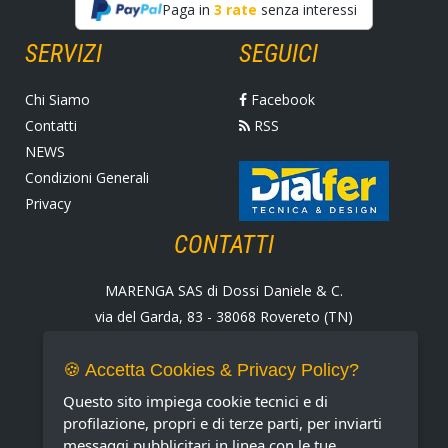
Paga in
3 rate
senza interessi
SERVIZI
SEGUICI
Chi Siamo
Facebook
Contatti
RSS
NEWS
Condizioni Generali
Privacy
CONTATTI
MARENGA SAS di Dossi Daniele & C.
via del Garda, 83 - 38068 Rovereto (TN)
Tel. +39 0464 424258
Fax +39 0464 430938
🍪 Accetta Cookies & Privacy Policy?
E-mail:
marenga@marenga.it
Questo sito impiega cookie tecnici e di
Partita IVA IT02232370227
profilazione, propri e di terze parti, per inviarti
messaggi pubblicitari in linea con le tue