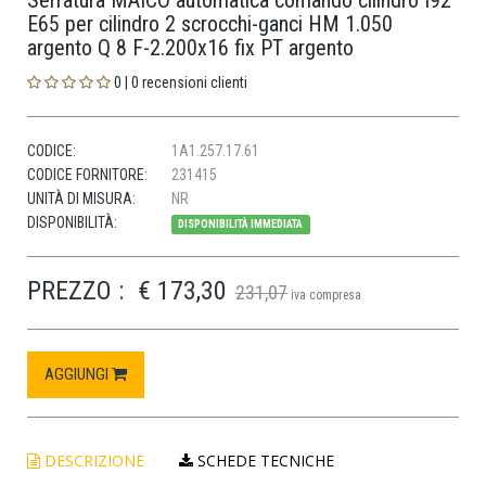
Serratura MAICO automatica comando cilindro I92
E65 per cilindro 2 scrocchi-ganci HM 1.050
argento Q 8 F-2.200x16 fix PT argento
0 | 0 recensioni clienti
CODICE:
1A1.257.17.61
CODICE FORNITORE:
231415
UNITÀ DI MISURA:
NR
DISPONIBILITÀ:
DISPONIBILITÀ IMMEDIATA
PREZZO :
€ 173,30
231,07
iva compresa
AGGIUNGI
DESCRIZIONE
SCHEDE TECNICHE