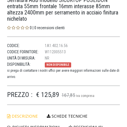
Serratura AGB modello SICURTOP POSEIDON
entrata 55mm frontale 16mm interasse 85mm
altezza 2400mm per serramento in acciaio finitura
nichelato
0 | 0 recensioni clienti
CODICE:
1A1.402.16.56
CODICE FORNITORE:
W112005513
UNITÀ DI MISURA:
NR
DISPONIBILITÀ:
NON DISPONIBILE
si prega di contattare i nostri uffici per avere maggiori informazioni sulle date di
arrivo.
PREZZO :
€ 125,89
167,85
iva compresa
DESCRIZIONE
SCHEDE TECNICHE