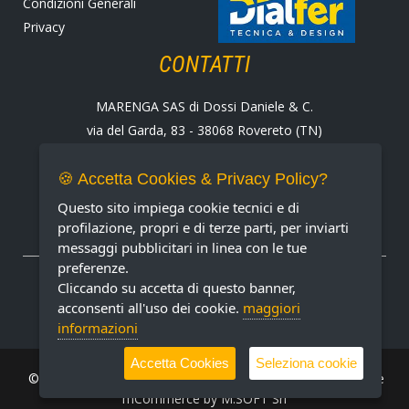
Condizioni Generali
Privacy
CONTATTI
MARENGA SAS di Dossi Daniele & C.
via del Garda, 83 - 38068 Rovereto (TN)
Tel. +39 0464 424258
Fax +39 0464 430938
🍪 Accetta Cookies & Privacy Policy?
E-mail:
marenga@marenga.it
Questo sito impiega cookie tecnici e di
Partita IVA IT02232370227
profilazione, propri e di terze parti, per inviarti
messaggi pubblicitari in linea con le tue
preferenze.
METODI DI PAGAMENTO ACCETTATI
Cliccando su accetta di questo banner,
acconsenti all'uso dei cookie.
maggiori
informazioni
Accetta Cookies
Seleziona cookie
© MARENGA Srl 2022 All rights reserved. Design & Software
mCommerce by
M.SOFT Srl