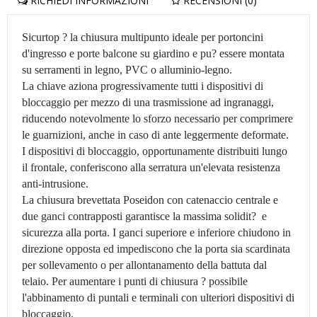
RICHIEDI INFORMAZIONI
RECENSIONI (0)
Sicurtop ? la chiusura multipunto ideale per portoncini
d'ingresso e porte balcone su giardino e pu? essere montata
su serramenti in legno, PVC o alluminio-legno.
La chiave aziona progressivamente tutti i dispositivi di
bloccaggio per mezzo di una trasmissione ad ingranaggi,
riducendo notevolmente lo sforzo necessario per comprimere
le guarnizioni, anche in caso di ante leggermente deformate.
I dispositivi di bloccaggio, opportunamente distribuiti lungo
il frontale, conferiscono alla serratura un'elevata resistenza
anti-intrusione.
La chiusura brevettata Poseidon con catenaccio centrale e
due ganci contrapposti garantisce la massima solidit? e
sicurezza alla porta. I ganci superiore e inferiore chiudono in
direzione opposta ed impediscono che la porta sia scardinata
per sollevamento o per allontanamento della battuta dal
telaio. Per aumentare i punti di chiusura ? possibile
l'abbinamento di puntali e terminali con ulteriori dispositivi di
bloccaggio.