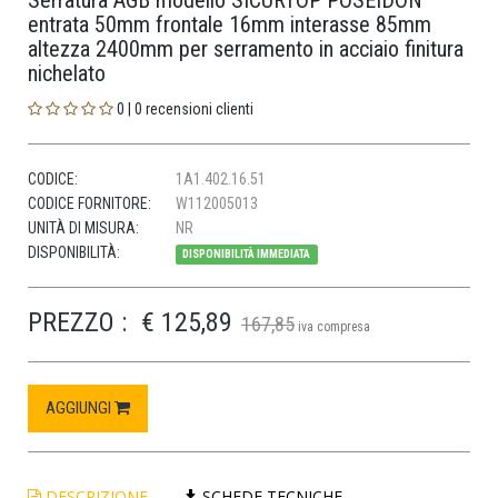
Serratura AGB modello SICURTOP POSEIDON
entrata 50mm frontale 16mm interasse 85mm
altezza 2400mm per serramento in acciaio finitura
nichelato
0 | 0 recensioni clienti
CODICE:
1A1.402.16.51
CODICE FORNITORE:
W112005013
UNITÀ DI MISURA:
NR
DISPONIBILITÀ:
DISPONIBILITÀ IMMEDIATA
PREZZO :
€ 125,89
167,85
iva compresa
AGGIUNGI
DESCRIZIONE
SCHEDE TECNICHE