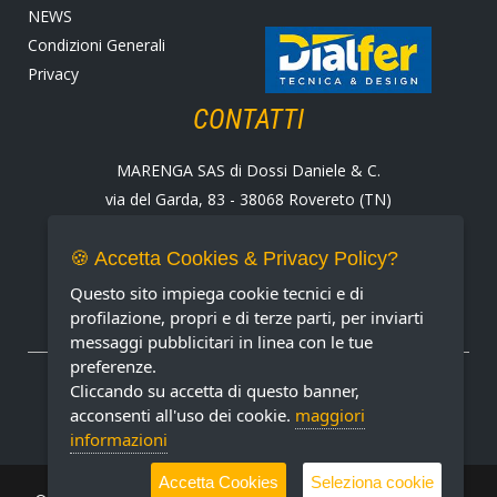
NEWS
Condizioni Generali
Privacy
CONTATTI
MARENGA SAS di Dossi Daniele & C.
via del Garda, 83 - 38068 Rovereto (TN)
Tel. +39 0464 424258
Fax +39 0464 430938
🍪 Accetta Cookies & Privacy Policy?
E-mail:
marenga@marenga.it
Questo sito impiega cookie tecnici e di
Partita IVA IT02232370227
profilazione, propri e di terze parti, per inviarti
messaggi pubblicitari in linea con le tue
preferenze.
METODI DI PAGAMENTO ACCETTATI
Cliccando su accetta di questo banner,
acconsenti all'uso dei cookie.
maggiori
informazioni
Accetta Cookies
Seleziona cookie