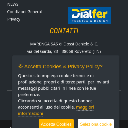
NEWS
Condizioni Generali
Privacy
CONTATTI
MARENGA SAS di Dossi Daniele & C.
via del Garda, 83 - 38068 Rovereto (TN)
Tel. +39 0464 424258
Fax +39 0464 430938
🍪 Accetta Cookies & Privacy Policy?
E-mail:
marenga@marenga.it
Questo sito impiega cookie tecnici e di
Partita IVA IT02232370227
profilazione, propri e di terze parti, per inviarti
messaggi pubblicitari in linea con le tue
preferenze.
METODI DI PAGAMENTO ACCETTATI
Cliccando su accetta di questo banner,
acconsenti all'uso dei cookie.
maggiori
informazioni
Accetta Cookies
Seleziona cookie