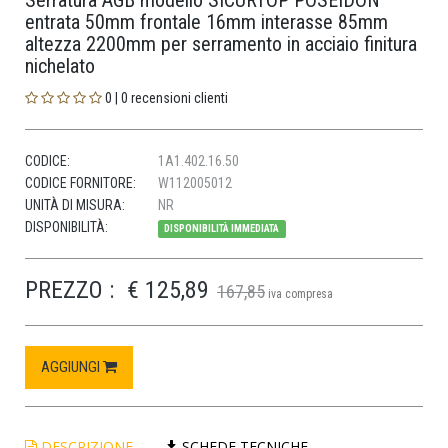
Serratura AGB modello SICURTOP POSEIDON
entrata 50mm frontale 16mm interasse 85mm
altezza 2200mm per serramento in acciaio finitura
nichelato
0 | 0 recensioni clienti
CODICE:
1A1.402.16.50
CODICE FORNITORE:
W112005012
UNITÀ DI MISURA:
NR
DISPONIBILITÀ:
DISPONIBILITÀ IMMEDIATA
PREZZO :
€ 125,89
167,85
iva compresa
AGGIUNGI
DESCRIZIONE
SCHEDE TECNICHE