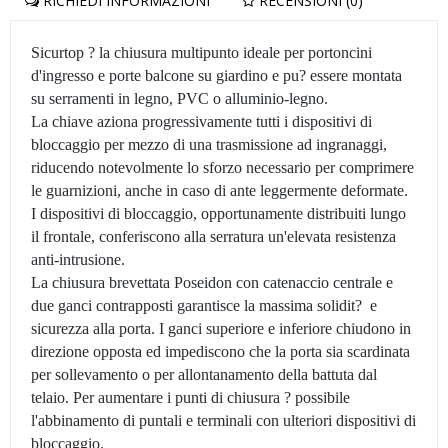
RICHIEDI INFORMAZIONI
RECENSIONI (0)
Sicurtop ? la chiusura multipunto ideale per portoncini
d'ingresso e porte balcone su giardino e pu? essere montata
su serramenti in legno, PVC o alluminio-legno.
La chiave aziona progressivamente tutti i dispositivi di
bloccaggio per mezzo di una trasmissione ad ingranaggi,
riducendo notevolmente lo sforzo necessario per comprimere
le guarnizioni, anche in caso di ante leggermente deformate.
I dispositivi di bloccaggio, opportunamente distribuiti lungo
il frontale, conferiscono alla serratura un'elevata resistenza
anti-intrusione.
La chiusura brevettata Poseidon con catenaccio centrale e
due ganci contrapposti garantisce la massima solidit? e
sicurezza alla porta. I ganci superiore e inferiore chiudono in
direzione opposta ed impediscono che la porta sia scardinata
per sollevamento o per allontanamento della battuta dal
telaio. Per aumentare i punti di chiusura ? possibile
l'abbinamento di puntali e terminali con ulteriori dispositivi di
bloccaggio.