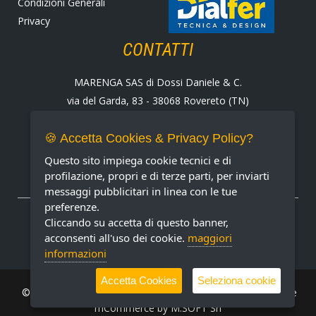
Condizioni Generali
Privacy
CONTATTI
MARENGA SAS di Dossi Daniele & C.
via del Garda, 83 - 38068 Rovereto (TN)
Tel. +39 0464 424258
Fax +39 0464 430938
🍪 Accetta Cookies & Privacy Policy?
E-mail:
marenga@marenga.it
Questo sito impiega cookie tecnici e di
Partita IVA IT02232370227
profilazione, propri e di terze parti, per inviarti
messaggi pubblicitari in linea con le tue
preferenze.
METODI DI PAGAMENTO ACCETTATI
Cliccando su accetta di questo banner,
acconsenti all'uso dei cookie.
maggiori
informazioni
Accetta Cookies
Seleziona cookie
© MARENGA Srl 2022 All rights reserved. Design & Software
mCommerce by
M.SOFT Srl