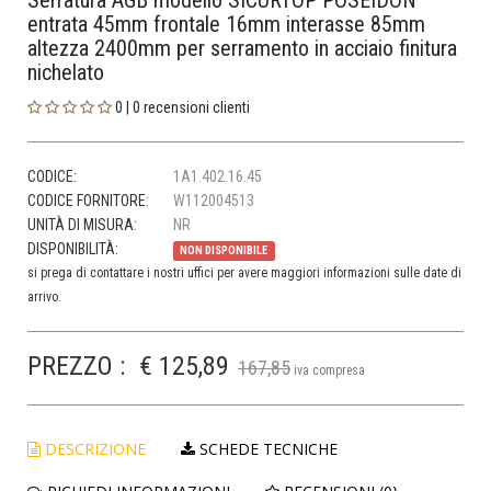
Serratura AGB modello SICURTOP POSEIDON
entrata 45mm frontale 16mm interasse 85mm
altezza 2400mm per serramento in acciaio finitura
nichelato
0 | 0 recensioni clienti
CODICE:
1A1.402.16.45
CODICE FORNITORE:
W112004513
UNITÀ DI MISURA:
NR
DISPONIBILITÀ:
NON DISPONIBILE
si prega di contattare i nostri uffici per avere maggiori informazioni sulle date di
arrivo.
PREZZO :
€ 125,89
167,85
iva compresa
DESCRIZIONE
SCHEDE TECNICHE