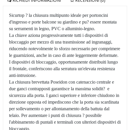
RICHIEDI INFORMAZIONI
RECENSIONI (0)
Sicurtop ? la chiusura multipunto ideale per portoncini
d'ingresso e porte balcone su giardino e pu? essere montata
su serramenti in legno, PVC o alluminio-legno.
La chiave aziona progressivamente tutti i dispositivi di
bloccaggio per mezzo di una trasmissione ad ingranaggi,
riducendo notevolmente lo sforzo necessario per comprimere
le guarnizioni, anche in caso di ante leggermente deformate.
I dispositivi di bloccaggio, opportunamente distribuiti lungo
il frontale, conferiscono alla serratura un'elevata resistenza
anti-intrusione.
La chiusura brevettata Poseidon con catenaccio centrale e
due ganci contrapposti garantisce la massima solidit? e
sicurezza alla porta. I ganci superiore e inferiore chiudono in
direzione opposta ed impediscono che la porta sia scardinata
per sollevamento o per allontanamento della battuta dal
telaio. Per aumentare i punti di chiusura ? possibile
l'abbinamento di puntali e terminali con ulteriori dispositivi di
bloccaggio.