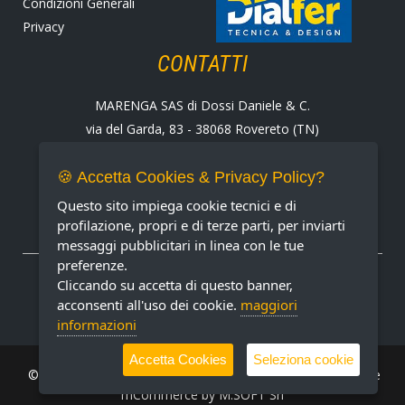
Condizioni Generali
Privacy
CONTATTI
MARENGA SAS di Dossi Daniele & C.
via del Garda, 83 - 38068 Rovereto (TN)
Tel. +39 0464 424258
Fax +39 0464 430938
🍪 Accetta Cookies & Privacy Policy?
E-mail:
marenga@marenga.it
Questo sito impiega cookie tecnici e di
Partita IVA IT02232370227
profilazione, propri e di terze parti, per inviarti
messaggi pubblicitari in linea con le tue
preferenze.
METODI DI PAGAMENTO ACCETTATI
Cliccando su accetta di questo banner,
acconsenti all'uso dei cookie.
maggiori
informazioni
Accetta Cookies
Seleziona cookie
© MARENGA Srl 2022 All rights reserved. Design & Software
mCommerce by
M.SOFT Srl