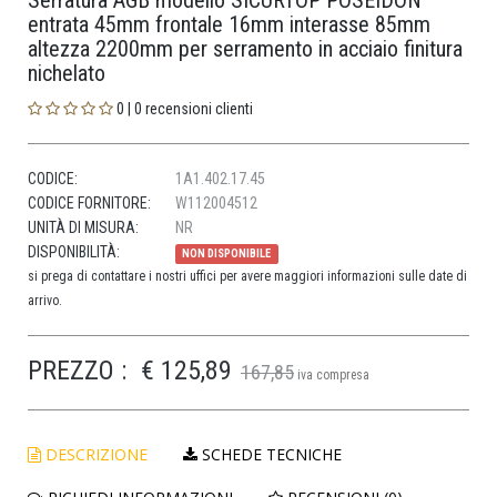
Serratura AGB modello SICURTOP POSEIDON
entrata 45mm frontale 16mm interasse 85mm
altezza 2200mm per serramento in acciaio finitura
nichelato
0 | 0 recensioni clienti
CODICE:
1A1.402.17.45
CODICE FORNITORE:
W112004512
UNITÀ DI MISURA:
NR
DISPONIBILITÀ:
NON DISPONIBILE
si prega di contattare i nostri uffici per avere maggiori informazioni sulle date di
arrivo.
PREZZO :
€ 125,89
167,85
iva compresa
DESCRIZIONE
SCHEDE TECNICHE