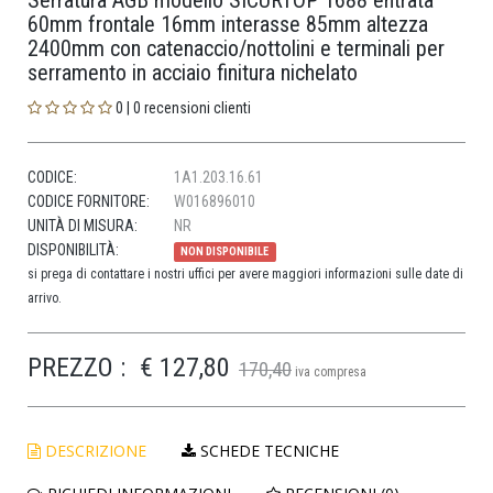
Serratura AGB modello SICURTOP 1688 entrata
60mm frontale 16mm interasse 85mm altezza
2400mm con catenaccio/nottolini e terminali per
serramento in acciaio finitura nichelato
0 | 0 recensioni clienti
CODICE:
1A1.203.16.61
CODICE FORNITORE:
W016896010
UNITÀ DI MISURA:
NR
DISPONIBILITÀ:
NON DISPONIBILE
si prega di contattare i nostri uffici per avere maggiori informazioni sulle date di
arrivo.
PREZZO :
€ 127,80
170,40
iva compresa
DESCRIZIONE
SCHEDE TECNICHE