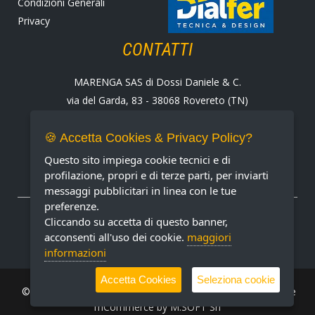
Condizioni Generali
Privacy
CONTATTI
MARENGA SAS di Dossi Daniele & C.
via del Garda, 83 - 38068 Rovereto (TN)
Tel. +39 0464 424258
Fax +39 0464 430938
🍪 Accetta Cookies & Privacy Policy?
E-mail:
marenga@marenga.it
Questo sito impiega cookie tecnici e di
Partita IVA IT02232370227
profilazione, propri e di terze parti, per inviarti
messaggi pubblicitari in linea con le tue
preferenze.
METODI DI PAGAMENTO ACCETTATI
Cliccando su accetta di questo banner,
acconsenti all'uso dei cookie.
maggiori
informazioni
Accetta Cookies
Seleziona cookie
© MARENGA Srl 2022 All rights reserved. Design & Software
mCommerce by
M.SOFT Srl