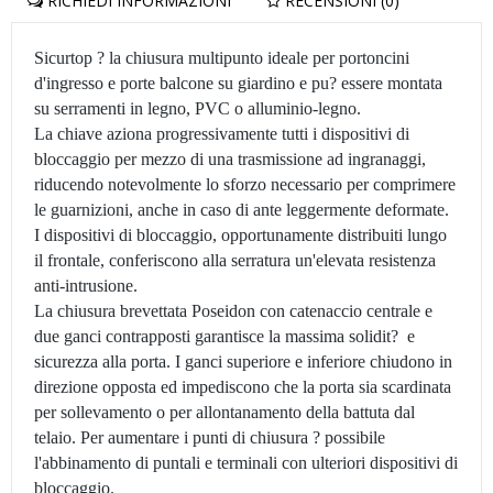
RICHIEDI INFORMAZIONI
RECENSIONI (0)
Sicurtop ? la chiusura multipunto ideale per portoncini
d'ingresso e porte balcone su giardino e pu? essere montata
su serramenti in legno, PVC o alluminio-legno.
La chiave aziona progressivamente tutti i dispositivi di
bloccaggio per mezzo di una trasmissione ad ingranaggi,
riducendo notevolmente lo sforzo necessario per comprimere
le guarnizioni, anche in caso di ante leggermente deformate.
I dispositivi di bloccaggio, opportunamente distribuiti lungo
il frontale, conferiscono alla serratura un'elevata resistenza
anti-intrusione.
La chiusura brevettata Poseidon con catenaccio centrale e
due ganci contrapposti garantisce la massima solidit? e
sicurezza alla porta. I ganci superiore e inferiore chiudono in
direzione opposta ed impediscono che la porta sia scardinata
per sollevamento o per allontanamento della battuta dal
telaio. Per aumentare i punti di chiusura ? possibile
l'abbinamento di puntali e terminali con ulteriori dispositivi di
bloccaggio.