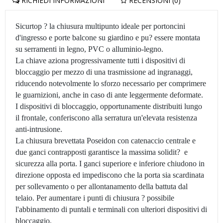
RICHIEDI INFORMAZIONI
RECENSIONI (0)
Sicurtop ? la chiusura multipunto ideale per portoncini
d'ingresso e porte balcone su giardino e pu? essere montata
su serramenti in legno, PVC o alluminio-legno.
La chiave aziona progressivamente tutti i dispositivi di
bloccaggio per mezzo di una trasmissione ad ingranaggi,
riducendo notevolmente lo sforzo necessario per comprimere
le guarnizioni, anche in caso di ante leggermente deformate.
I dispositivi di bloccaggio, opportunamente distribuiti lungo
il frontale, conferiscono alla serratura un'elevata resistenza
anti-intrusione.
La chiusura brevettata Poseidon con catenaccio centrale e
due ganci contrapposti garantisce la massima solidit? e
sicurezza alla porta. I ganci superiore e inferiore chiudono in
direzione opposta ed impediscono che la porta sia scardinata
per sollevamento o per allontanamento della battuta dal
telaio. Per aumentare i punti di chiusura ? possibile
l'abbinamento di puntali e terminali con ulteriori dispositivi di
bloccaggio.