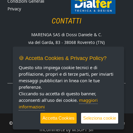
Condizioni Generali
Privacy
CONTATTI
MARENGA SAS di Dossi Daniele & C.
via del Garda, 83 - 38068 Rovereto (TN)
Tel. +39 0464 424258
Fax +39 0464 430938
🍪 Accetta Cookies & Privacy Policy?
E-mail:
marenga@marenga.it
Questo sito impiega cookie tecnici e di
Partita IVA IT02232370227
profilazione, propri e di terze parti, per inviarti
messaggi pubblicitari in linea con le tue
preferenze.
METODI DI PAGAMENTO ACCETTATI
Cliccando su accetta di questo banner,
acconsenti all'uso dei cookie.
maggiori
informazioni
Accetta Cookies
Seleziona cookie
© MARENGA Srl 2022 All rights reserved. Design & Software
mCommerce by
M.SOFT Srl