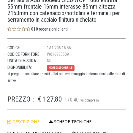
Serratura AGB modello SICURTOP 1688 entrata
55mm frontale 16mm interasse 85mm altezza
2150mm con catenaccio/nottolini e terminali per
serramento in acciaio finitura nichelato
0 | 0 recensioni clienti
CODICE:
1A1.206.16.55
CODICE FORNITORE:
W016885509
UNITÀ DI MISURA:
NR
DISPONIBILITÀ:
NON DISPONIBILE
si prega di contattare i nostri uffici per avere maggiori informazioni sulle date di
arrivo.
PREZZO :
€ 127,80
170,40
iva compresa
DESCRIZIONE
SCHEDE TECNICHE