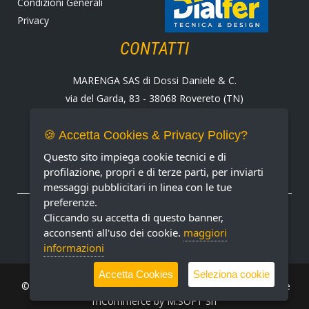
Condizioni Generali
Privacy
CONTATTI
MARENGA SAS di Dossi Daniele & C.
via del Garda, 83 - 38068 Rovereto (TN)
Tel. +39 0464 424258
Fax +39 0464 430938
🍪 Accetta Cookies & Privacy Policy?
E-mail:
marenga@marenga.it
Questo sito impiega cookie tecnici e di
Partita IVA IT02232370227
profilazione, propri e di terze parti, per inviarti
messaggi pubblicitari in linea con le tue
preferenze.
METODI DI PAGAMENTO ACCETTATI
Cliccando su accetta di questo banner,
acconsenti all'uso dei cookie.
maggiori
informazioni
Accetta Cookies
Seleziona cookie
© MARENGA Srl 2022 All rights reserved. Design & Software
mCommerce by
M.SOFT Srl