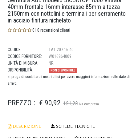
Serratura AGB modello SICURTOP 1686 entrata
40mm frontale 16mm interasse 85mm altezza
2150mm con nottolini e terminali per serramento
in acciaio finitura nichelato
0 | 0 recensioni clienti
CODICE:
1A1.207.16.40
CODICE FORNITORE:
W016864009
UNITÀ DI MISURA:
NR
DISPONIBILITÀ:
NON DISPONIBILE
si prega di contattare i nostri uffici per avere maggiori informazioni sulle date di
arrivo.
PREZZO :
€ 90,92
121,23
iva compresa
DESCRIZIONE
SCHEDE TECNICHE