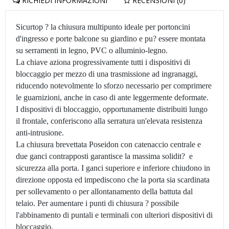
RICHIEDI INFORMAZIONI
RECENSIONI (0)
Sicurtop ? la chiusura multipunto ideale per portoncini
d'ingresso e porte balcone su giardino e pu? essere montata
su serramenti in legno, PVC o alluminio-legno.
La chiave aziona progressivamente tutti i dispositivi di
bloccaggio per mezzo di una trasmissione ad ingranaggi,
riducendo notevolmente lo sforzo necessario per comprimere
le guarnizioni, anche in caso di ante leggermente deformate.
I dispositivi di bloccaggio, opportunamente distribuiti lungo
il frontale, conferiscono alla serratura un'elevata resistenza
anti-intrusione.
La chiusura brevettata Poseidon con catenaccio centrale e
due ganci contrapposti garantisce la massima solidit? e
sicurezza alla porta. I ganci superiore e inferiore chiudono in
direzione opposta ed impediscono che la porta sia scardinata
per sollevamento o per allontanamento della battuta dal
telaio. Per aumentare i punti di chiusura ? possibile
l'abbinamento di puntali e terminali con ulteriori dispositivi di
bloccaggio.