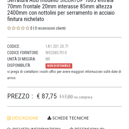
Serratura AGB modello SICURTOP 1685 entrata
70mm frontale 20mm interasse 85mm altezza
2400mm con nottolini per serramento in acciaio
finitura nichelato
0 | 0 recensioni clienti
CODICE:
1A1.201.20.71
CODICE FORNITORE:
W020857010
UNITÀ DI MISURA:
NR
DISPONIBILITÀ:
NON DISPONIBILE
si prega di contattare i nostri uffici per avere maggiori informazioni sulle date di
arrivo.
PREZZO :
€ 87,75
117,00
iva compresa
DESCRIZIONE
SCHEDE TECNICHE