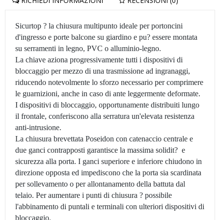
RICHIEDI INFORMAZIONI
RECENSIONI (0)
Sicurtop ? la chiusura multipunto ideale per portoncini
d'ingresso e porte balcone su giardino e pu? essere montata
su serramenti in legno, PVC o alluminio-legno.
La chiave aziona progressivamente tutti i dispositivi di
bloccaggio per mezzo di una trasmissione ad ingranaggi,
riducendo notevolmente lo sforzo necessario per comprimere
le guarnizioni, anche in caso di ante leggermente deformate.
I dispositivi di bloccaggio, opportunamente distribuiti lungo
il frontale, conferiscono alla serratura un'elevata resistenza
anti-intrusione.
La chiusura brevettata Poseidon con catenaccio centrale e
due ganci contrapposti garantisce la massima solidit? e
sicurezza alla porta. I ganci superiore e inferiore chiudono in
direzione opposta ed impediscono che la porta sia scardinata
per sollevamento o per allontanamento della battuta dal
telaio. Per aumentare i punti di chiusura ? possibile
l'abbinamento di puntali e terminali con ulteriori dispositivi di
bloccaggio.