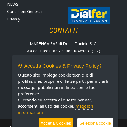
NEWS
Condizioni Generali
Privacy
CONTATTI
MARENGA SAS di Dossi Daniele & C.
via del Garda, 83 - 38068 Rovereto (TN)
Tel. +39 0464 424258
Fax +39 0464 430938
🍪 Accetta Cookies & Privacy Policy?
E-mail:
marenga@marenga.it
Questo sito impiega cookie tecnici e di
Partita IVA IT02232370227
profilazione, propri e di terze parti, per inviarti
messaggi pubblicitari in linea con le tue
preferenze.
METODI DI PAGAMENTO ACCETTATI
Cliccando su accetta di questo banner,
acconsenti all'uso dei cookie.
maggiori
informazioni
Accetta Cookies
Seleziona cookie