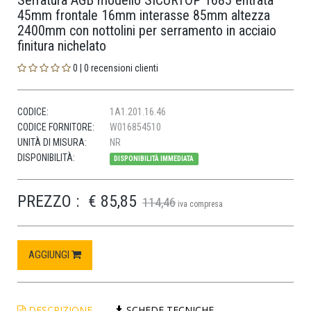
Serratura AGB modello SICURTOP 1685 entrata
45mm frontale 16mm interasse 85mm altezza
2400mm con nottolini per serramento in acciaio
finitura nichelato
0 | 0 recensioni clienti
CODICE:
1A1.201.16.46
CODICE FORNITORE:
W016854510
UNITÀ DI MISURA:
NR
DISPONIBILITÀ:
DISPONIBILITÀ IMMEDIATA
PREZZO :
€ 85,85
114,46
iva compresa
AGGIUNGI
DESCRIZIONE
SCHEDE TECNICHE