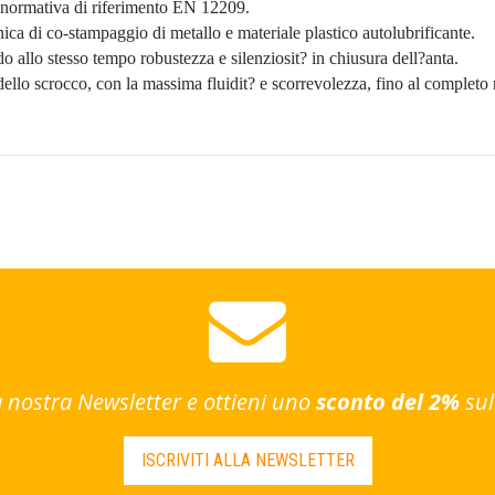
la normativa di riferimento EN 12209.
ica di co-stampaggio di metallo e materiale plastico autolubrificante.
o allo stesso tempo robustezza e silenziosit? in chiusura dell?anta.
ello scrocco, con la massima fluidit? e scorrevolezza, fino al completo 
lla nostra Newsletter e ottieni uno
sconto del 2%
sul
ISCRIVITI ALLA NEWSLETTER