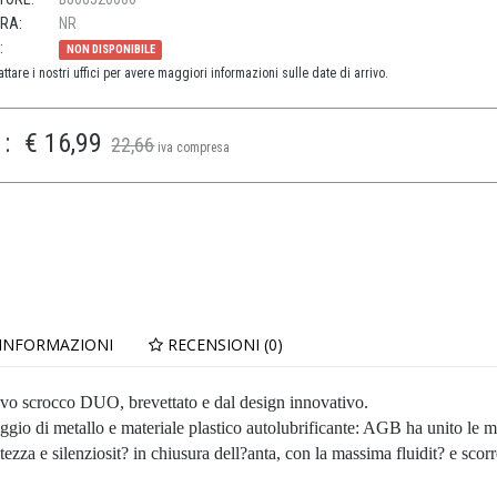
URA:
NR
:
NON DISPONIBILE
ttare i nostri uffici per avere maggiori informazioni sulle date di arrivo.
:
€ 16,99
22,66
iva compresa
 INFORMAZIONI
RECENSIONI (0)
nuovo scrocco DUO, brevettato e dal design innovativo.
aggio di metallo e materiale plastico autolubrificante: AGB ha unito le m
ezza e silenziosit? in chiusura dell?anta, con la massima fluidit? e scor