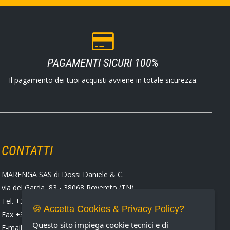
PAGAMENTI SICURI 100%
Il pagamento dei tuoi acquisti avviene in totale sicurezza.
CONTATTI
MARENGA SAS di Dossi Daniele & C.
via del Garda, 83 - 38068 Rovereto (TN)
Tel. +39 0464 424258
🍪 Accetta Cookies & Privacy Policy?
Fax +39 0464 430938
Questo sito impiega cookie tecnici e di
E-mail:
marenga@marenga.it