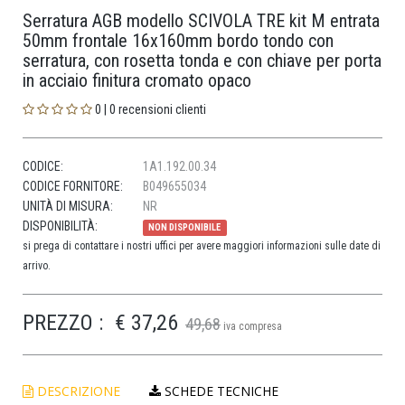
Serratura AGB modello SCIVOLA TRE kit M entrata
50mm frontale 16x160mm bordo tondo con
serratura, con rosetta tonda e con chiave per porta
in acciaio finitura cromato opaco
0 | 0 recensioni clienti
CODICE:
1A1.192.00.34
CODICE FORNITORE:
B049655034
UNITÀ DI MISURA:
NR
DISPONIBILITÀ:
NON DISPONIBILE
si prega di contattare i nostri uffici per avere maggiori informazioni sulle date di
arrivo.
PREZZO :
€ 37,26
49,68
iva compresa
DESCRIZIONE
SCHEDE TECNICHE