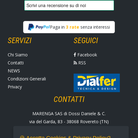
Paga in
3 rate
senza interessi
SERVIZI
SEGUICI
Chi Siamo
Facebook
Contatti
RSS
NEWS
Condizioni Generali
Privacy
CONTATTI
MARENGA SAS di Dossi Daniele & C.
via del Garda, 83 - 38068 Rovereto (TN)
Tel. +39 0464 424258
Fax +39 0464 430938