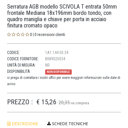
Serratura AGB modello SCIVOLA T entrata 50mm
frontale Mediana 18x196mm bordo tondo, con
quadro maniglia e chiave per porta in acciaio
finitura cromato opaco
0 | 0 recensioni clienti
CODICE:
1A1.144.50.34
CODICE FORNITORE:
B089025034
UNITÀ DI MISURA:
NR
DISPONIBILITÀ:
NON DISPONIBILE
si prega di contattare i nostri uffici per avere maggiori informazioni sulle date di
arrivo.
PREZZO :
€ 15,26
20,35
iva compresa
DESCRIZIONE
SCHEDE TECNICHE