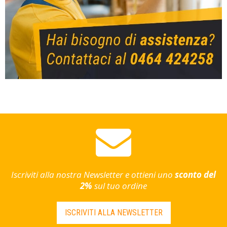
Iscriviti alla nostra Newsletter e ottieni uno
sconto del
2%
sul tuo ordine
ISCRIVITI ALLA NEWSLETTER