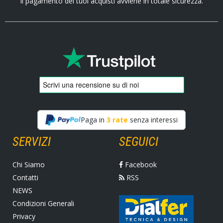
Il pagamento dei tuoi acquisti avviene in totale sicurezza.
Paga in
3 rate
senza interessi
SERVIZI
SEGUICI
Chi Siamo
Facebook
Contatti
RSS
NEWS
Condizioni Generali
Privacy