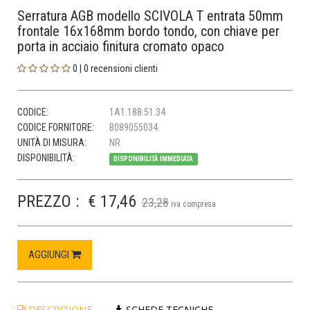
Serratura AGB modello SCIVOLA T entrata 50mm
frontale 16x168mm bordo tondo, con chiave per
porta in acciaio finitura cromato opaco
0 | 0 recensioni clienti
CODICE:
1A1.188.51.34
CODICE FORNITORE:
B089055034
UNITÀ DI MISURA:
NR
DISPONIBILITÀ:
DISPONIBILITÀ IMMEDIATA
PREZZO :
€ 17,46
23,28
iva compresa
AGGIUNGI
DESCRIZIONE
SCHEDE TECNICHE