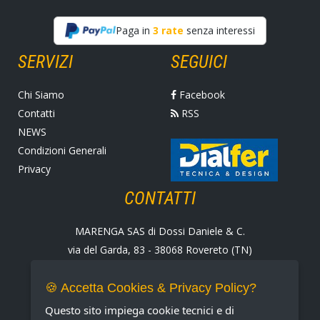
Paga in
3 rate
senza interessi
SERVIZI
SEGUICI
Chi Siamo
Facebook
Contatti
RSS
NEWS
Condizioni Generali
Privacy
CONTATTI
MARENGA SAS di Dossi Daniele & C.
via del Garda, 83 - 38068 Rovereto (TN)
Tel. +39 0464 424258
Fax +39 0464 430938
🍪 Accetta Cookies & Privacy Policy?
E-mail:
marenga@marenga.it
Questo sito impiega cookie tecnici e di