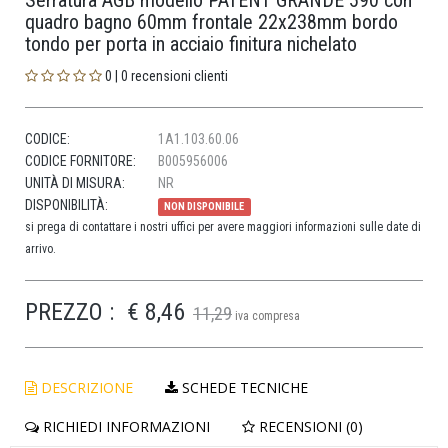
Serratura AGB modello PATENT GRANDE 590 con
quadro bagno 60mm frontale 22x238mm bordo
tondo per porta in acciaio finitura nichelato
0 | 0 recensioni clienti
CODICE:
1A1.103.60.06
CODICE FORNITORE:
B005956006
UNITÀ DI MISURA:
NR
DISPONIBILITÀ:
NON DISPONIBILE
si prega di contattare i nostri uffici per avere maggiori informazioni sulle date di
arrivo.
PREZZO :
€ 8,46
11,29
iva compresa
DESCRIZIONE
SCHEDE TECNICHE
RICHIEDI INFORMAZIONI
RECENSIONI (0)