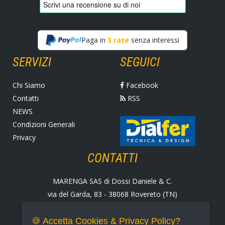
Paga in
3 rate
senza interessi
SERVIZI
SEGUICI
Chi Siamo
Facebook
Contatti
RSS
NEWS
Condizioni Generali
Privacy
CONTATTI
MARENGA SAS di Dossi Daniele & C.
via del Garda, 83 - 38068 Rovereto (TN)
Tel. +39 0464 424258
Fax +39 0464 430938
🍪 Accetta Cookies & Privacy Policy?