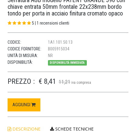
Serratura AGB modello PATENT GRANDE 590 con
chiave entrata 50mm frontale 22x238mm bordo
tondo per porta in acciaio finitura cromato opaco
5 | 1 recensioni clienti
CODICE:
1A1.101.50.13
CODICE FORNITORE:
B005915034
UNITÀ DI MISURA:
NR
DISPONIBILITÀ:
DISPONIBILITÀ IMMEDIATA
PREZZO :
€ 8,41
11,21
iva compresa
AGGIUNGI
DESCRIZIONE
SCHEDE TECNICHE