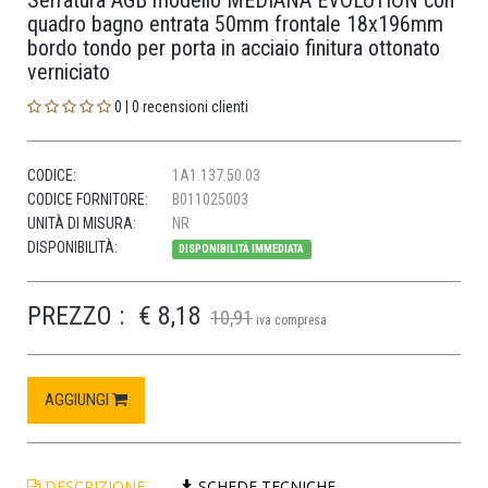
Serratura AGB modello MEDIANA EVOLUTION con
quadro bagno entrata 50mm frontale 18x196mm
bordo tondo per porta in acciaio finitura ottonato
verniciato
0 | 0 recensioni clienti
CODICE:
1A1.137.50.03
CODICE FORNITORE:
B011025003
UNITÀ DI MISURA:
NR
DISPONIBILITÀ:
DISPONIBILITÀ IMMEDIATA
PREZZO :
€ 8,18
10,91
iva compresa
AGGIUNGI
DESCRIZIONE
SCHEDE TECNICHE