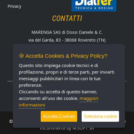
Privacy
CONTATTI
MARENGA SAS di Dossi Daniele & C.
via del Garda, 83 - 38068 Rovereto (TN)
Tel. +39 0464 424258
Fax +39 0464 430938
🍪 Accetta Cookies & Privacy Policy?
E-mail:
marenga@marenga.it
Questo sito impiega cookie tecnici e di
Partita IVA IT02232370227
profilazione, propri e di terze parti, per inviarti
messaggi pubblicitari in linea con le tue
preferenze.
METODI DI PAGAMENTO ACCETTATI
Cliccando su accetta di questo banner,
acconsenti all'uso dei cookie.
maggiori
informazioni
Accetta Cookies
Seleziona cookie
© MARENGA Srl 2022 All rights reserved. Design & Software
mCommerce by
M.SOFT Srl