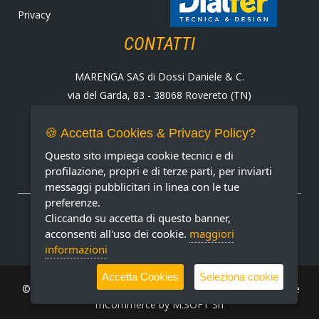
Privacy
CONTATTI
MARENGA SAS di Dossi Daniele & C.
via del Garda, 83 - 38068 Rovereto (TN)
Tel. +39 0464 424258
Fax +39 0464 430938
🍪 Accetta Cookies & Privacy Policy?
E-mail:
marenga@marenga.it
Questo sito impiega cookie tecnici e di
Partita IVA IT02232370227
profilazione, propri e di terze parti, per inviarti
messaggi pubblicitari in linea con le tue
preferenze.
METODI DI PAGAMENTO ACCETTATI
Cliccando su accetta di questo banner,
acconsenti all'uso dei cookie.
maggiori
informazioni
Accetta Cookies
Seleziona cookie
© MARENGA Srl 2022 All rights reserved. Design & Software
mCommerce by
M.SOFT Srl