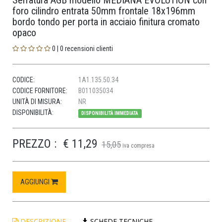
Serratura AGB modello MEDIANA EVOLUTION con
foro cilindro entrata 50mm frontale 18x196mm
bordo tondo per porta in acciaio finitura cromato
opaco
0 | 0 recensioni clienti
CODICE:
1A1.135.50.34
CODICE FORNITORE:
B011035034
UNITÀ DI MISURA:
NR
DISPONIBILITÀ:
DISPONIBILITÀ IMMEDIATA
PREZZO :
€ 11,29
15,05
iva compresa
AGGIUNGI
DESCRIZIONE
SCHEDE TECNICHE