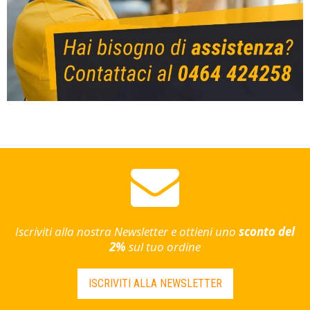
Iscriviti alla nostra Newsletter e ottieni uno
sconto del
2%
sul tuo ordine
ISCRIVITI ALLA NEWSLETTER