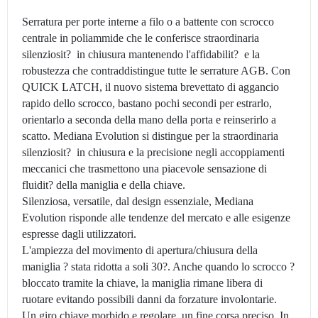
Serratura per porte interne a filo o a battente con scrocco
centrale in poliammide che le conferisce straordinaria
silenziosit? in chiusura mantenendo l'affidabilit? e la
robustezza che contraddistingue tutte le serrature AGB. Con
QUICK LATCH, il nuovo sistema brevettato di aggancio
rapido dello scrocco, bastano pochi secondi per estrarlo,
orientarlo a seconda della mano della porta e reinserirlo a
scatto. Mediana Evolution si distingue per la straordinaria
silenziosit? in chiusura e la precisione negli accoppiamenti
meccanici che trasmettono una piacevole sensazione di
fluidit? della maniglia e della chiave.
Silenziosa, versatile, dal design essenziale, Mediana
Evolution risponde alle tendenze del mercato e alle esigenze
espresse dagli utilizzatori.
L'ampiezza del movimento di apertura/chiusura della
maniglia ? stata ridotta a soli 30?. Anche quando lo scrocco ?
bloccato tramite la chiave, la maniglia rimane libera di
ruotare evitando possibili danni da forzature involontarie.
Un giro chiave morbido e regolare, un fine corsa preciso. In