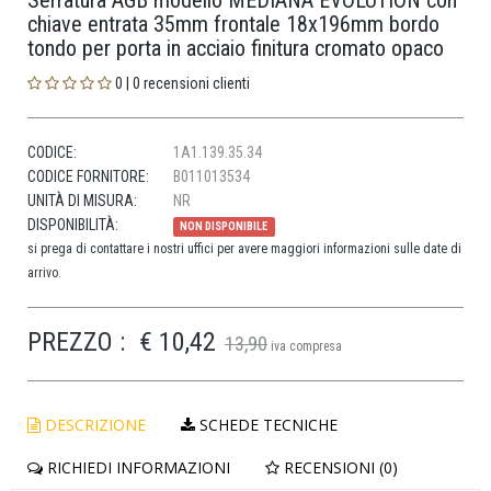
Serratura AGB modello MEDIANA EVOLUTION con
chiave entrata 35mm frontale 18x196mm bordo
tondo per porta in acciaio finitura cromato opaco
0 | 0 recensioni clienti
CODICE:
1A1.139.35.34
CODICE FORNITORE:
B011013534
UNITÀ DI MISURA:
NR
DISPONIBILITÀ:
NON DISPONIBILE
si prega di contattare i nostri uffici per avere maggiori informazioni sulle date di
arrivo.
PREZZO :
€ 10,42
13,90
iva compresa
DESCRIZIONE
SCHEDE TECNICHE
RICHIEDI INFORMAZIONI
RECENSIONI (0)