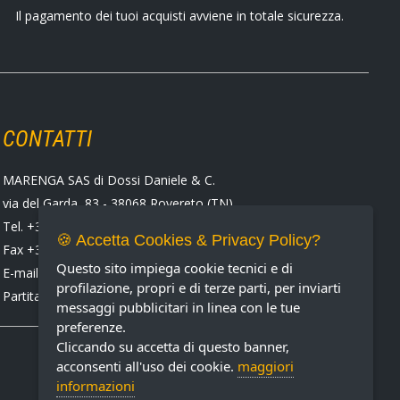
Il pagamento dei tuoi acquisti avviene in totale sicurezza.
CONTATTI
MARENGA SAS di Dossi Daniele & C.
via del Garda, 83 - 38068 Rovereto (TN)
Tel. +39 0464 424258
🍪 Accetta Cookies & Privacy Policy?
Fax +39 0464 430938
Questo sito impiega cookie tecnici e di
E-mail:
marenga@marenga.it
profilazione, propri e di terze parti, per inviarti
Partita IVA IT02232370227
messaggi pubblicitari in linea con le tue
preferenze.
Cliccando su accetta di questo banner,
acconsenti all'uso dei cookie.
maggiori
informazioni