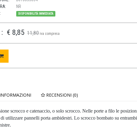
URA:
NR
:
DISPONIBILITÀ IMMEDIATA
:
€ 8,85
11,80
iva compresa
 INFORMAZIONI
RECENSIONI (0)
rsione scrocco e catenaccio, o solo scrocco. Nelle porte a filo le posizion
i utilizzare pannelli porta ambidestri. Lo scrocco bombato su entrambi i
nistre.