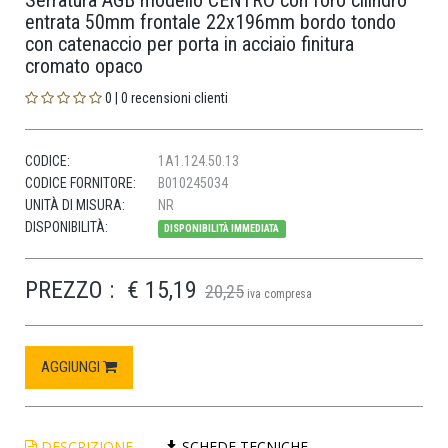
Serratura AGB modello CENTRO con foro cilindro
entrata 50mm frontale 22x196mm bordo tondo
con catenaccio per porta in acciaio finitura
cromato opaco
0 | 0 recensioni clienti
CODICE:
1A1.124.50.13
CODICE FORNITORE:
B010245034
UNITÀ DI MISURA:
NR
DISPONIBILITÀ:
DISPONIBILITÀ IMMEDIATA
PREZZO :
€ 15,19
20,25
iva compresa
AGGIUNGI
DESCRIZIONE
SCHEDE TECNICHE