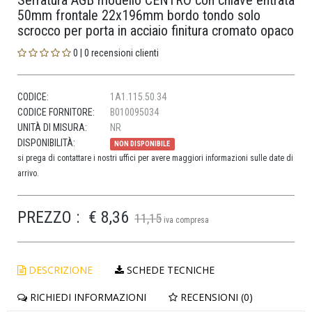
Serratura AGB modello CENTRO con chiave entrata
50mm frontale 22x196mm bordo tondo solo
scrocco per porta in acciaio finitura cromato opaco
0 | 0 recensioni clienti
CODICE:
1A1.115.50.34
CODICE FORNITORE:
B010095034
UNITÀ DI MISURA:
NR
DISPONIBILITÀ:
NON DISPONIBILE
si prega di contattare i nostri uffici per avere maggiori informazioni sulle date di
arrivo.
PREZZO :
€ 8,36
11,15
iva compresa
DESCRIZIONE
SCHEDE TECNICHE
RICHIEDI INFORMAZIONI
RECENSIONI (0)