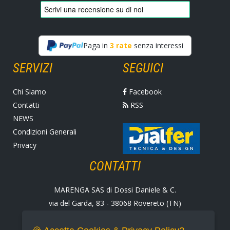
Paga in
3 rate
senza interessi
SERVIZI
SEGUICI
Chi Siamo
Facebook
Contatti
RSS
NEWS
Condizioni Generali
Privacy
CONTATTI
MARENGA SAS di Dossi Daniele & C.
via del Garda, 83 - 38068 Rovereto (TN)
Tel. +39 0464 424258
Fax +39 0464 430938