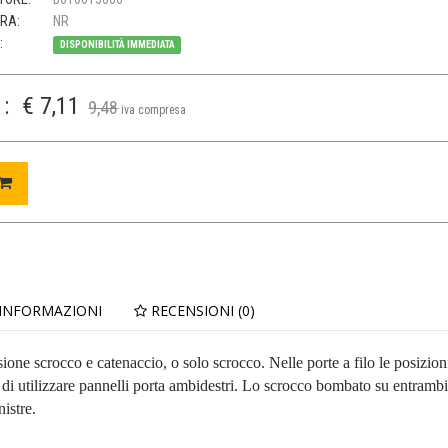
URA:
NR
:
DISPONIBILITÀ IMMEDIATA
:
€ 7,11
9,48
iva compresa
 INFORMAZIONI
RECENSIONI (0)
rsione scrocco e catenaccio, o solo scrocco. Nelle porte a filo le posizion
i utilizzare pannelli porta ambidestri. Lo scrocco bombato su entrambi i
nistre.