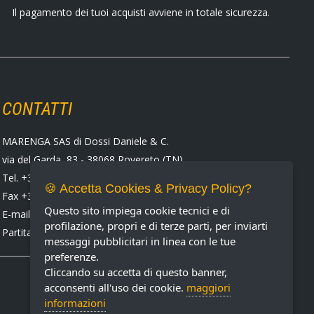
Il pagamento dei tuoi acquisti avviene in totale sicurezza.
CONTATTI
MARENGA SAS di Dossi Daniele & C.
via del Garda, 83 - 38068 Rovereto (TN)
Tel. +39 0464 424258
🍪 Accetta Cookies & Privacy Policy?
Fax +39 0464 430938
Questo sito impiega cookie tecnici e di
E-mail:
marenga@marenga.it
profilazione, propri e di terze parti, per inviarti
Partita IVA IT02232370227
messaggi pubblicitari in linea con le tue
preferenze.
Cliccando su accetta di questo banner,
acconsenti all'uso dei cookie.
maggiori
informazioni