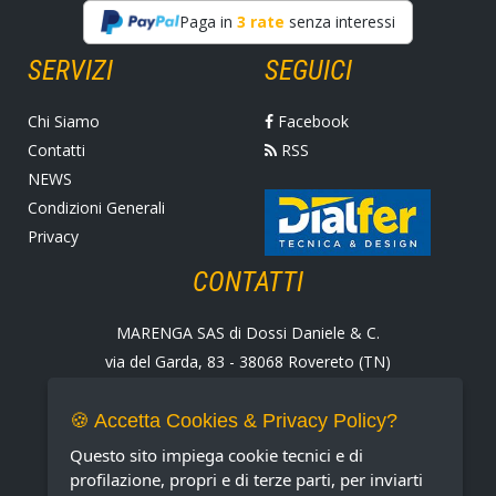
Paga in
3 rate
senza interessi
SERVIZI
SEGUICI
Chi Siamo
Facebook
Contatti
RSS
NEWS
Condizioni Generali
Privacy
CONTATTI
MARENGA SAS di Dossi Daniele & C.
via del Garda, 83 - 38068 Rovereto (TN)
Tel. +39 0464 424258
Fax +39 0464 430938
🍪 Accetta Cookies & Privacy Policy?
E-mail:
marenga@marenga.it
Questo sito impiega cookie tecnici e di
Partita IVA IT02232370227
profilazione, propri e di terze parti, per inviarti