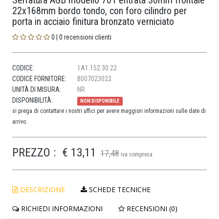
Serratura AGB modello 701 entrata 30mm frontale
22x168mm bordo tondo, con foro cilindro per
porta in acciaio finitura bronzato verniciato
0 | 0 recensioni clienti
CODICE:
1A1.152.30.22
CODICE FORNITORE:
B007023022
UNITÀ DI MISURA:
NR
DISPONIBILITÀ:
NON DISPONIBILE
si prega di contattare i nostri uffici per avere maggiori informazioni sulle date di
arrivo.
PREZZO :
€ 13,11
17,48
iva compresa
DESCRIZIONE
SCHEDE TECNICHE
RICHIEDI INFORMAZIONI
RECENSIONI (0)