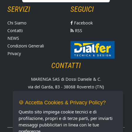
SERVIZI
SEGUICI
Chi Siamo
Facebook
Contatti
RSS
NEWS
Condizioni Generali
Privacy
CONTATTI
MARENGA SAS di Dossi Daniele & C.
via del Garda, 83 - 38068 Rovereto (TN)
Tel. +39 0464 424258
Fax +39 0464 430938
🍪 Accetta Cookies & Privacy Policy?
E-mail:
marenga@marenga.it
Questo sito impiega cookie tecnici e di
Partita IVA IT02232370227
profilazione, propri e di terze parti, per inviarti
messaggi pubblicitari in linea con le tue
preferenze.