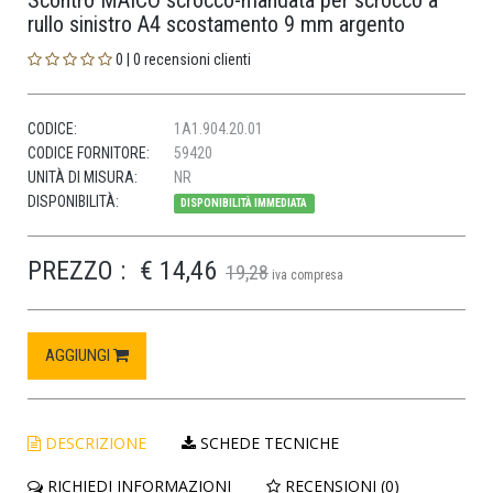
Scontro MAICO scrocco-mandata per scrocco a
rullo sinistro A4 scostamento 9 mm argento
0 | 0 recensioni clienti
CODICE:
1A1.904.20.01
CODICE FORNITORE:
59420
UNITÀ DI MISURA:
NR
DISPONIBILITÀ:
DISPONIBILITÀ IMMEDIATA
PREZZO :
€ 14,46
19,28
iva compresa
AGGIUNGI
DESCRIZIONE
SCHEDE TECNICHE
RICHIEDI INFORMAZIONI
RECENSIONI (0)