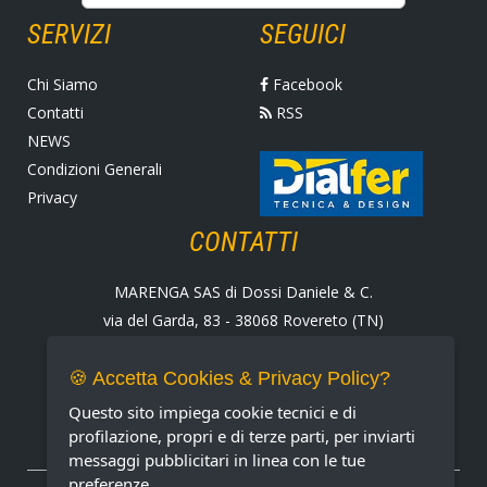
SERVIZI
SEGUICI
Chi Siamo
Facebook
Contatti
RSS
NEWS
Condizioni Generali
Privacy
CONTATTI
MARENGA SAS di Dossi Daniele & C.
via del Garda, 83 - 38068 Rovereto (TN)
Tel. +39 0464 424258
Fax +39 0464 430938
🍪 Accetta Cookies & Privacy Policy?
E-mail:
marenga@marenga.it
Questo sito impiega cookie tecnici e di
Partita IVA IT02232370227
profilazione, propri e di terze parti, per inviarti
messaggi pubblicitari in linea con le tue
preferenze.