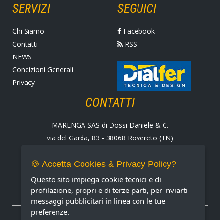
SERVIZI
SEGUICI
Chi Siamo
Facebook
Contatti
RSS
NEWS
Condizioni Generali
Privacy
CONTATTI
MARENGA SAS di Dossi Daniele & C.
via del Garda, 83 - 38068 Rovereto (TN)
Tel. +39 0464 424258
Fax +39 0464 430938
🍪 Accetta Cookies & Privacy Policy?
E-mail:
marenga@marenga.it
Questo sito impiega cookie tecnici e di
Partita IVA IT02232370227
profilazione, propri e di terze parti, per inviarti
messaggi pubblicitari in linea con le tue
preferenze.
METODI DI PAGAMENTO ACCETTATI