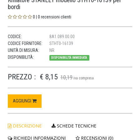
Rifilatore STANLEY modello STHT0-16139 per
bordi
0 | 0 recensioni clienti
CODICE:
8A1.089.00.00
CODICE FORNITORE:
STHT0-16139
UNITÀ DI MISURA:
NR
DISPONIBILITÀ:
DISPONIBILITÀ IMMEDIATA
PREZZO :
€ 8,15
10,19
iva compresa
AGGIUNGI
DESCRIZIONE
SCHEDE TECNICHE
RICHIEDI INFORMAZIONI
RECENSIONI (0)