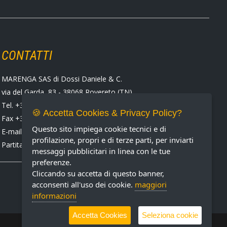
CONTATTI
MARENGA SAS di Dossi Daniele & C.
via del Garda, 83 - 38068 Rovereto (TN)
Tel. +39 0464 424258
🍪 Accetta Cookies & Privacy Policy?
Fax +39 0464 430938
Questo sito impiega cookie tecnici e di
E-mail:
marenga@marenga.it
profilazione, propri e di terze parti, per inviarti
Partita IVA IT02232370227
messaggi pubblicitari in linea con le tue
preferenze.
Cliccando su accetta di questo banner,
acconsenti all'uso dei cookie.
maggiori
informazioni
Accetta Cookies
Seleziona cookie