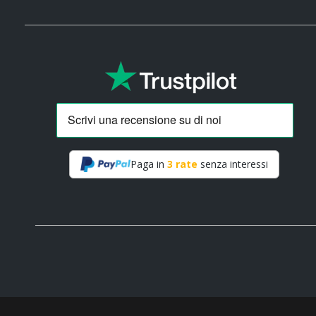
Paga in
3 rate
senza interessi