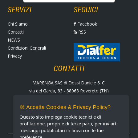
SERVIZI
SEGUICI
Chi Siamo
Facebook
Contatti
RSS
NEWS
Condizioni Generali
Privacy
CONTATTI
MARENGA SAS di Dossi Daniele & C.
via del Garda, 83 - 38068 Rovereto (TN)
Tel. +39 0464 424258
Fax +39 0464 430938
🍪 Accetta Cookies & Privacy Policy?
E-mail:
marenga@marenga.it
Questo sito impiega cookie tecnici e di
Partita IVA IT02232370227
profilazione, propri e di terze parti, per inviarti
messaggi pubblicitari in linea con le tue
preferenze.