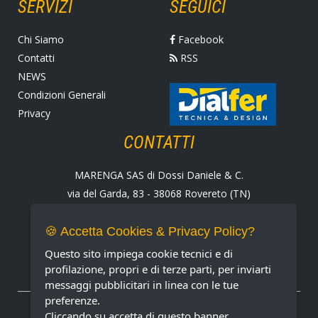
SERVIZI
SEGUICI
Chi Siamo
Facebook
Contatti
RSS
NEWS
Condizioni Generali
Privacy
CONTATTI
MARENGA SAS di Dossi Daniele & C.
via del Garda, 83 - 38068 Rovereto (TN)
Tel. +39 0464 424258
Fax +39 0464 430938
🍪 Accetta Cookies & Privacy Policy?
E-mail:
marenga@marenga.it
Questo sito impiega cookie tecnici e di
Partita IVA IT02232370227
profilazione, propri e di terze parti, per inviarti
messaggi pubblicitari in linea con le tue
preferenze.
METODI DI PAGAMENTO ACCETTATI
Cliccando su accetta di questo banner,