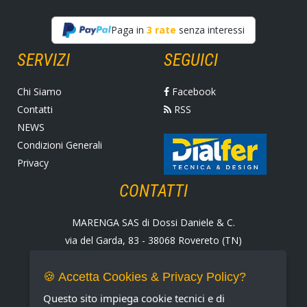
Paga in
3 rate
senza interessi
SERVIZI
SEGUICI
Chi Siamo
Facebook
Contatti
RSS
NEWS
Condizioni Generali
Privacy
CONTATTI
MARENGA SAS di Dossi Daniele & C.
via del Garda, 83 - 38068 Rovereto (TN)
Tel. +39 0464 424258
Fax +39 0464 430938
🍪 Accetta Cookies & Privacy Policy?
E-mail:
marenga@marenga.it
Questo sito impiega cookie tecnici e di