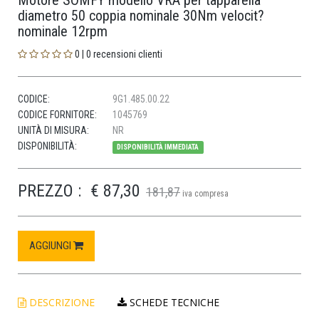
Motore SOMFY modello VRA per tapparella
diametro 50 coppia nominale 30Nm velocit?
nominale 12rpm
0 | 0 recensioni clienti
CODICE:
9G1.485.00.22
CODICE FORNITORE:
1045769
UNITÀ DI MISURA:
NR
DISPONIBILITÀ:
DISPONIBILITÀ IMMEDIATA
PREZZO :
€ 87,30
181,87
iva compresa
AGGIUNGI
DESCRIZIONE
SCHEDE TECNICHE