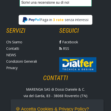
Paga in
3 rate
senza interessi
SERVIZI
SEGUICI
Chi Siamo
Facebook
Contatti
RSS
NEWS
Condizioni Generali
Privacy
CONTATTI
MARENGA SAS di Dossi Daniele & C.
via del Garda, 83 - 38068 Rovereto (TN)
Tel. +39 0464 424258
Fax +39 0464 430938
🍪 Accetta Cookies & Privacy Policy?