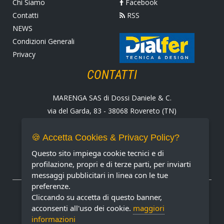
Chi Siamo
Facebook
Contatti
RSS
NEWS
Condizioni Generali
Privacy
CONTATTI
MARENGA SAS di Dossi Daniele & C.
via del Garda, 83 - 38068 Rovereto (TN)
Tel. +39 0464 424258
Fax +39 0464 430938
🍪 Accetta Cookies & Privacy Policy?
E-mail:
marenga@marenga.it
Questo sito impiega cookie tecnici e di
Partita IVA IT02232370227
profilazione, propri e di terze parti, per inviarti
messaggi pubblicitari in linea con le tue
preferenze.
METODI DI PAGAMENTO ACCETTATI
Cliccando su accetta di questo banner,
acconsenti all'uso dei cookie.
maggiori
informazioni