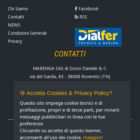
Chi Siamo
Facebook
Contatti
RSS
NEWS
Condizioni Generali
Privacy
CONTATTI
MARENGA SAS di Dossi Daniele & C.
via del Garda, 83 - 38068 Rovereto (TN)
Tel. +39 0464 424258
Fax +39 0464 430938
🍪 Accetta Cookies & Privacy Policy?
E-mail:
marenga@marenga.it
Questo sito impiega cookie tecnici e di
Partita IVA IT02232370227
profilazione, propri e di terze parti, per inviarti
messaggi pubblicitari in linea con le tue
preferenze.
METODI DI PAGAMENTO ACCETTATI
Cliccando su accetta di questo banner,
acconsenti all'uso dei cookie.
maggiori