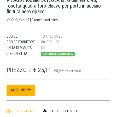
Kit AGB modello SCIVOLA kit G diametro 48,
rosetta quadra foro chiave per porta in acciaio
finitura nero opaco
0 | 0 recensioni clienti
CODICE:
1A1.163.05.93
CODICE FORNITORE:
B019301193
UNITÀ DI MISURA:
NR
DISPONIBILITÀ:
DISPONIBILITÀ IMMEDIATA
PREZZO :
€ 25,11
33,48
iva compresa
AGGIUNGI
DESCRIZIONE
SCHEDE TECNICHE