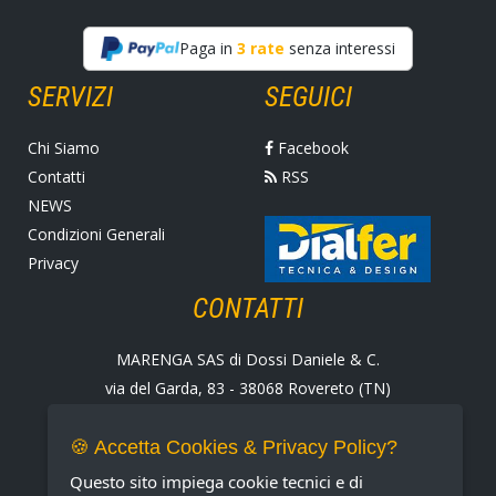
Paga in
3 rate
senza interessi
SERVIZI
SEGUICI
Chi Siamo
Facebook
Contatti
RSS
NEWS
Condizioni Generali
Privacy
CONTATTI
MARENGA SAS di Dossi Daniele & C.
via del Garda, 83 - 38068 Rovereto (TN)
Tel. +39 0464 424258
Fax +39 0464 430938
🍪 Accetta Cookies & Privacy Policy?
E-mail:
marenga@marenga.it
Questo sito impiega cookie tecnici e di