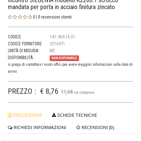
Incontro SIEGENIA modello K2200.1 scrocco
mandata per porta in acciaio finitura zincato
0 | 0 recensioni clienti
CODICE:
1A1.404.16.01
CODICE FORNITORE:
3216471
UNITÀ DI MISURA:
NR
DISPONIBILITÀ:
NON DISPONIBILE
si prega di contattare i nostri uffici per avere maggiori informazioni sulle date di
arrivo.
PREZZO :
€ 8,76
11,68
iva compresa
DESCRIZIONE
SCHEDE TECNICHE
RICHIEDI INFORMAZIONI
RECENSIONI (0)