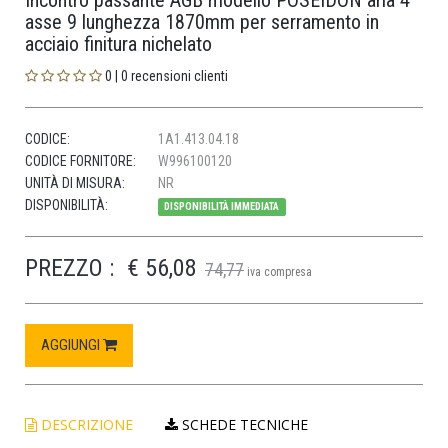
Incontro passante AGB modello POSEIDON aria 4
asse 9 lunghezza 1870mm per serramento in
acciaio finitura nichelato
0 | 0 recensioni clienti
CODICE:
1A1.413.04.18
CODICE FORNITORE:
W996100120
UNITÀ DI MISURA:
NR
DISPONIBILITÀ:
DISPONIBILITÀ IMMEDIATA
PREZZO :
€ 56,08
74,77
iva compresa
AGGIUNGI
DESCRIZIONE
SCHEDE TECNICHE