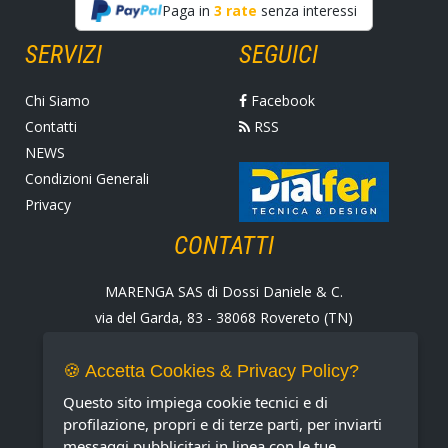
Paga in
3 rate
senza interessi
SERVIZI
SEGUICI
Chi Siamo
Facebook
Contatti
RSS
NEWS
Condizioni Generali
Privacy
CONTATTI
MARENGA SAS di Dossi Daniele & C.
via del Garda, 83 - 38068 Rovereto (TN)
Tel. +39 0464 424258
Fax +39 0464 430938
🍪 Accetta Cookies & Privacy Policy?
E-mail:
marenga@marenga.it
Questo sito impiega cookie tecnici e di
Partita IVA IT02232370227
profilazione, propri e di terze parti, per inviarti
messaggi pubblicitari in linea con le tue