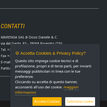
CONTATTI
MARENGA SAS di Dossi Daniele & C.
via del Garda, 83 - 38068 Rovereto (TN)
Tel. +39 0464 424258
🍪 Accetta Cookies & Privacy Policy?
Fax +39 0464 430938
Questo sito impiega cookie tecnici e di
E-mail:
marenga@marenga.it
profilazione, propri e di terze parti, per inviarti
Partita IVA IT02232370227
messaggi pubblicitari in linea con le tue
preferenze.
Cliccando su accetta di questo banner,
acconsenti all'uso dei cookie.
maggiori
informazioni
Accetta Cookies
Seleziona cookie