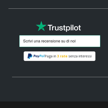
Paga in
3 rate
senza interessi