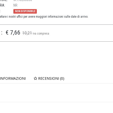
URA:
NR
:
NON DISPONIBILE
ttare i nostri uffici per avere maggiori informazioni sulle date di arrivo.
:
€ 7,66
10,21
iva compresa
 INFORMAZIONI
RECENSIONI (0)