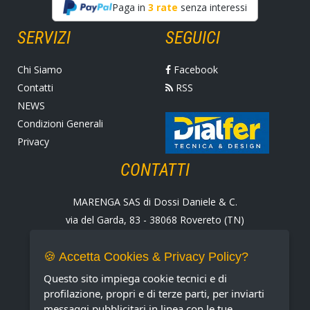
Paga in
3 rate
senza interessi
SERVIZI
SEGUICI
Chi Siamo
Facebook
Contatti
RSS
NEWS
Condizioni Generali
Privacy
CONTATTI
MARENGA SAS di Dossi Daniele & C.
via del Garda, 83 - 38068 Rovereto (TN)
Tel. +39 0464 424258
Fax +39 0464 430938
🍪 Accetta Cookies & Privacy Policy?
E-mail:
marenga@marenga.it
Questo sito impiega cookie tecnici e di
Partita IVA IT02232370227
profilazione, propri e di terze parti, per inviarti
messaggi pubblicitari in linea con le tue