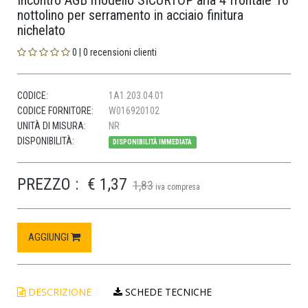
Incontro AGB modello SICURTOP aria 4 frontale 16
nottolino per serramento in acciaio finitura
nichelato
0 | 0 recensioni clienti
CODICE:
1A1.203.04.01
CODICE FORNITORE:
W016920102
UNITÀ DI MISURA:
NR
DISPONIBILITÀ:
DISPONIBILITÀ IMMEDIATA
PREZZO :
€ 1,37
1,83
iva compresa
AGGIUNGI
DESCRIZIONE
SCHEDE TECNICHE