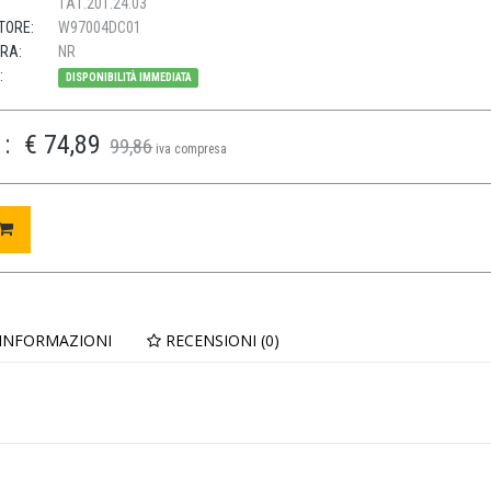
1A1.201.24.03
TORE:
W97004DC01
URA:
NR
:
DISPONIBILITÀ IMMEDIATA
:
€ 74,89
99,86
iva compresa
 INFORMAZIONI
RECENSIONI (0)