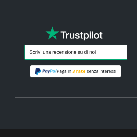
Paga in
3 rate
senza interessi