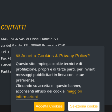
CONTATTI
MARENGA SAS di Dossi Daniele & C.
via del Garda, 83 - 38068 Rovereto (TN)
Tel. +39 0464 424258
🍪 Accetta Cookies & Privacy Policy?
Fax +39 0464 430938
Questo sito impiega cookie tecnici e di
E-mail:
marenga@marenga.it
profilazione, propri e di terze parti, per inviarti
Partita IVA IT02232370227
messaggi pubblicitari in linea con le tue
preferenze.
Cliccando su accetta di questo banner,
acconsenti all'uso dei cookie.
maggiori
informazioni
Accetta Cookies
Seleziona cookie